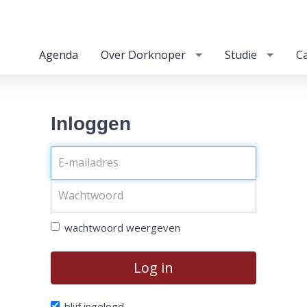
Agenda
Over Dorknoper
Studie
Ca
Inloggen
wachtwoord weergeven
Log in
blijf ingelogd